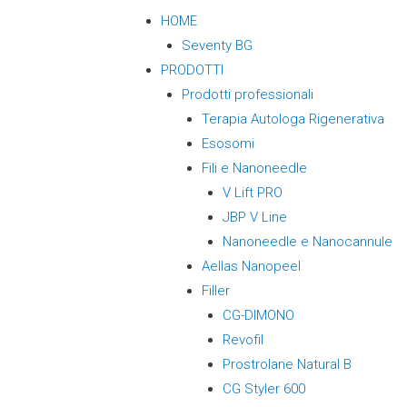
HOME
Seventy BG
PRODOTTI
Prodotti professionali
Terapia Autologa Rigenerativa
Esosomi
Fili e Nanoneedle
V Lift PRO
JBP V Line
Nanoneedle e Nanocannule
Aellas Nanopeel
Filler
CG-DIMONO
Revofil
Prostrolane Natural B
CG Styler 600