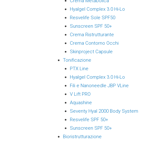
Crema Metabolica
Hyalgel Complex 3.0 Hi-Lo
Resvelife Sole SPF50
Sunscreen SPF 50+
Crema Ristrutturante
Crema Contorno Occhi
Skinproject Capsule
Tonificazione
PTX Line
Hyalgel Complex 3.0 Hi-Lo
Fili e Nanoneedle JBP VLine
V Lift PRO
Aquashine
Seventy Hyal 2000 Body System
Resvelife SPF 50+
Sunscreen SPF 50+
Bioristrutturazione