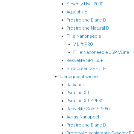
Seventy Hyal 2000
Aquashine
Prostrolane Blanc-B
Prostrolane Natural B
Fili e Nanoneedle
V Lift PRO
Fili e Nanoneedle JBP VLine
Resvelife SPF 50+
Sunscreen SPF 50+
Iperpigmentazione
Radiance
Pyratine XR
Pyratine XR SPF30
Resvelife Sole SPF50
Aellas Nanopeel
Prostrolane Blanc-B
Protocollo schiarente Seventy B