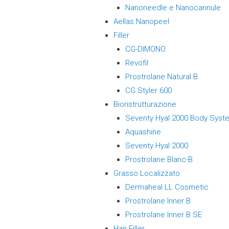
Nanoneedle e Nanocannule
Aellas Nanopeel
Filler
CG-DIMONO
Revofil
Prostrolane Natural B
CG Styler 600
Bioristrutturazione
Seventy Hyal 2000 Body Syst
Aquashine
Seventy Hyal 2000
Prostrolane Blanc-B
Grasso Localizzato
Dermaheal LL Cosmetic
Prostrolane Inner B
Prostrolane Inner B SE
Hair Filler