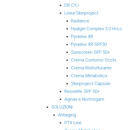
DR CYJ
Linea Skinproject
Radiance
Hyalgel Complex 3.0 Hi-Lo
Pyratine XR
Pyratine XR SPF30
Sunscreen SPF 50+
Crema Contorno Occhi
Crema Ristrutturante
Crema Metabolica
Skinproject Capsule
Resvelife SPF 50+
Aginax e Normogam
SOLUZIONI
Antiaging
PTX Line