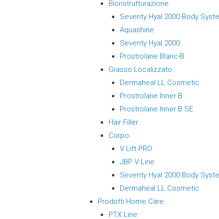
Bioristrutturazione
Seventy Hyal 2000 Body Syst
Aquashine
Seventy Hyal 2000
Prostrolane Blanc-B
Grasso Localizzato
Dermaheal LL Cosmetic
Prostrolane Inner B
Prostrolane Inner B SE
Hair Filler
Corpo
V Lift PRO
JBP V Line
Seventy Hyal 2000 Body Syst
Dermaheal LL Cosmetic
Prodotti Home Care
PTX Line