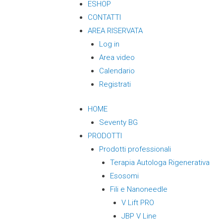
ESHOP
CONTATTI
AREA RISERVATA
Log in
Area video
Calendario
Registrati
HOME
Seventy BG
PRODOTTI
Prodotti professionali
Terapia Autologa Rigenerativa
Esosomi
Fili e Nanoneedle
V Lift PRO
JBP V Line