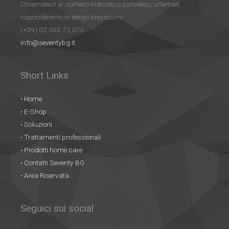
Chiamateci al numero indicato o scriveteci un'email,
risponderemo in tempi brevissimi.
(+39) 02 365 72 070
info@seventybg.it
Short Links
• Home
• E-Shop
• Soluzioni
• Trattamenti professionali
• Prodotti home care
• Contatti Seventy BG
• Area Riservata
Seguici sui social
Facebook
Instagram
YouTube
LinkedIn