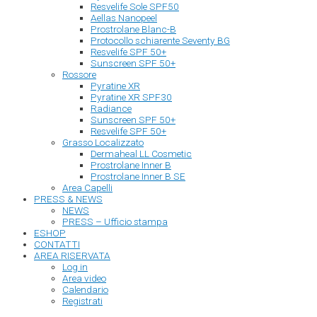
Resvelife Sole SPF50
Aellas Nanopeel
Prostrolane Blanc-B
Protocollo schiarente Seventy BG
Resvelife SPF 50+
Sunscreen SPF 50+
Rossore
Pyratine XR
Pyratine XR SPF30
Radiance
Sunscreen SPF 50+
Resvelife SPF 50+
Grasso Localizzato
Dermaheal LL Cosmetic
Prostrolane Inner B
Prostrolane Inner B SE
Area Capelli
PRESS & NEWS
NEWS
PRESS – Ufficio stampa
ESHOP
CONTATTI
AREA RISERVATA
Log in
Area video
Calendario
Registrati