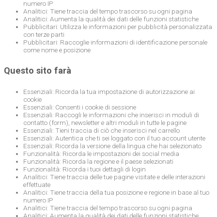
numero IP
Analitici: Tiene traccia del tempo trascorso su ogni pagina
Analitici: Aumenta la qualità dei dati delle funzioni statistiche
Pubblicitari: Utilizza le informazioni per pubblicità personalizzata
con terze parti
Pubblicitari: Raccoglie informazioni di identificazione personale
come nome e posizione
Questo sito farà
Essenziali: Ricorda la tua impostazione di autorizzazione ai
cookie
Essenziali: Consenti i cookie di sessione
Essenziali: Raccogli le informazioni che inserisci in moduli di
contatto (form), newsletter e altri moduli in tutte le pagine
Essenziali: Tieni traccia di ciò che inserisci nel carrello
Essenziali: Autentica che ti sei loggato con il tuo account utente
Essenziali: Ricorda la versione della lingua che hai selezionato
Funzionalità: Ricorda le impostazioni dei social media
Funzionalità: Ricorda la regione e il paese selezionati
Funzionalità: Ricorda i tuoi dettagli di login
Analitici: Tiene traccia delle tue pagine visitate e delle interazioni
effettuate
Analitici: Tiene traccia della tua posizione e regione in base al tuo
numero IP
Analitici: Tiene traccia del tempo trascorso su ogni pagina
Analitici: Aumenta la qualità dei dati delle funzioni statistiche