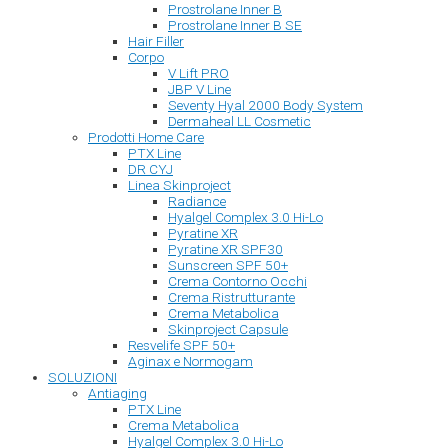
Prostrolane Inner B
Prostrolane Inner B SE
Hair Filler
Corpo
V Lift PRO
JBP V Line
Seventy Hyal 2000 Body System
Dermaheal LL Cosmetic
Prodotti Home Care
PTX Line
DR CYJ
Linea Skinproject
Radiance
Hyalgel Complex 3.0 Hi-Lo
Pyratine XR
Pyratine XR SPF30
Sunscreen SPF 50+
Crema Contorno Occhi
Crema Ristrutturante
Crema Metabolica
Skinproject Capsule
Resvelife SPF 50+
Aginax e Normogam
SOLUZIONI
Antiaging
PTX Line
Crema Metabolica
Hyalgel Complex 3.0 Hi-Lo