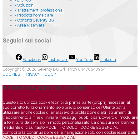
• E-Shop
• Soluzioni
• Trattamenti professionali
• Prodotti home care
• Contatti Seventy BG
• Area Riservata
Seguici sui social
Facebook
Instagram
YouTube
LinkedIn
Copyright © 2026 Seventy BG Srl - P.IVA 04470640964
COOKIES
-
PRIVACY POLICY
INFORMATIVA BREVE SUI COOKIES
Questo sito utilizza cookie tecnici di prima parte (propri) necessari al
suo corretto funzionamento; solo previo consenso dell’Utente potrà
utilizzare anche cookie di analisi e/o di profilazione o altri strumenti di
tracciamento al fine di inviare messaggi pubblicitari, ovvero di modulare
la fornitura del servizio in modo personalizzato. La chiusura del banner
mediante clic sul tasto ACCETTO SOLO I COOKIE ESSENZIALI
comporta la continuazione della navigazione solo con cookie essenziali.
ACCETTO SOLO I COOKIE ESSENZIALI