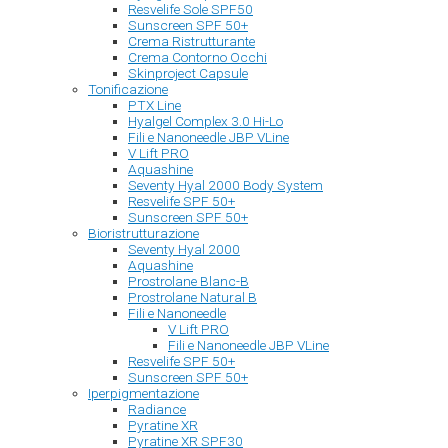
Resvelife Sole SPF50
Sunscreen SPF 50+
Crema Ristrutturante
Crema Contorno Occhi
Skinproject Capsule
Tonificazione
PTX Line
Hyalgel Complex 3.0 Hi-Lo
Fili e Nanoneedle JBP VLine
V Lift PRO
Aquashine
Seventy Hyal 2000 Body System
Resvelife SPF 50+
Sunscreen SPF 50+
Bioristrutturazione
Seventy Hyal 2000
Aquashine
Prostrolane Blanc-B
Prostrolane Natural B
Fili e Nanoneedle
V Lift PRO
Fili e Nanoneedle JBP VLine
Resvelife SPF 50+
Sunscreen SPF 50+
Iperpigmentazione
Radiance
Pyratine XR
Pyratine XR SPF30