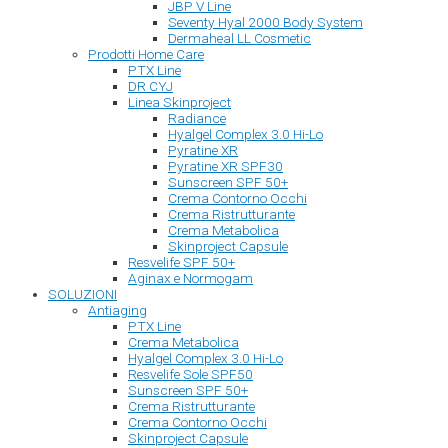
JBP V Line
Seventy Hyal 2000 Body System
Dermaheal LL Cosmetic
Prodotti Home Care
PTX Line
DR CYJ
Linea Skinproject
Radiance
Hyalgel Complex 3.0 Hi-Lo
Pyratine XR
Pyratine XR SPF30
Sunscreen SPF 50+
Crema Contorno Occhi
Crema Ristrutturante
Crema Metabolica
Skinproject Capsule
Resvelife SPF 50+
Aginax e Normogam
SOLUZIONI
Antiaging
PTX Line
Crema Metabolica
Hyalgel Complex 3.0 Hi-Lo
Resvelife Sole SPF50
Sunscreen SPF 50+
Crema Ristrutturante
Crema Contorno Occhi
Skinproject Capsule