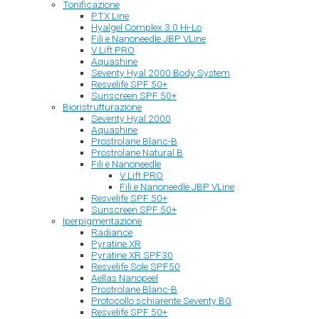
Tonificazione
PTX Line
Hyalgel Complex 3.0 Hi-Lo
Fili e Nanoneedle JBP VLine
V Lift PRO
Aquashine
Seventy Hyal 2000 Body System
Resvelife SPF 50+
Sunscreen SPF 50+
Bioristrutturazione
Seventy Hyal 2000
Aquashine
Prostrolane Blanc-B
Prostrolane Natural B
Fili e Nanoneedle
V Lift PRO
Fili e Nanoneedle JBP VLine
Resvelife SPF 50+
Sunscreen SPF 50+
Iperpigmentazione
Radiance
Pyratine XR
Pyratine XR SPF30
Resvelife Sole SPF50
Aellas Nanopeel
Prostrolane Blanc-B
Protocollo schiarente Seventy BG
Resvelife SPF 50+