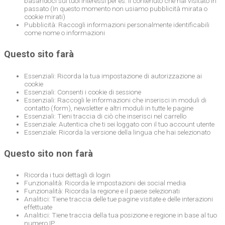
basandoci sui tuoi interessi per es. il contenuto che hai visitato in
passato (In questo momento non usiamo pubblicità mirata o
cookie mirati)
Pubblicità: Raccogli informazioni personalmente identificabili
come nome o informazioni
Questo sito farà
Essenziali: Ricorda la tua impostazione di autorizzazione ai
cookie
Essenziali: Consenti i cookie di sessione
Essenziali: Raccogli le informazioni che inserisci in moduli di
contatto (form), newsletter e altri moduli in tutte le pagine
Essenziali: Tieni traccia di ciò che inserisci nel carrello
Essenziale: Autentica che ti sei loggato con il tuo account utente
Essenziale: Ricorda la versione della lingua che hai selezionato
Questo sito non farà
Ricorda i tuoi dettagli di login
Funzionalità: Ricorda le impostazioni dei social media
Funzionalità: Ricorda la regione e il paese selezionati
Analitici: Tiene traccia delle tue pagine visitate e delle interazioni
effettuate
Analitici: Tiene traccia della tua posizione e regione in base al tuo
numero IP