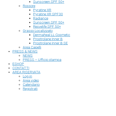
Sunscreen SPF 50+
Rossore
Pyratine XR
Pyratine XR SPF30
Radiance
Sunscreen SPF 50+
Resvelife SPF 50+
Grasso Localizzato
Dermaheal LL Cosmetic
Prostrolane Inner B
Prostrolane Inner B SE
Area Capelli
PRESS & NEWS
NEWS
PRESS – Ufficio stampa
ESHOP
CONTATTI
AREA RISERVATA
Log in
Area video
Calendario
Registrati