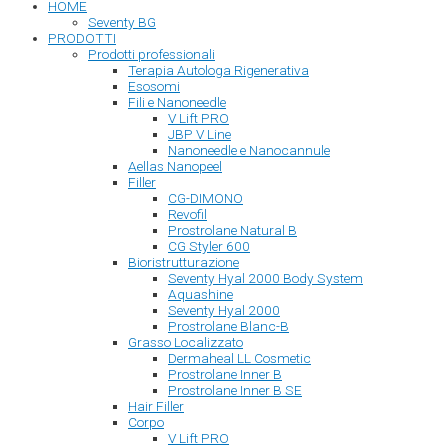
HOME
Seventy BG
PRODOTTI
Prodotti professionali
Terapia Autologa Rigenerativa
Esosomi
Fili e Nanoneedle
V Lift PRO
JBP V Line
Nanoneedle e Nanocannule
Aellas Nanopeel
Filler
CG-DIMONO
Revofil
Prostrolane Natural B
CG Styler 600
Bioristrutturazione
Seventy Hyal 2000 Body System
Aquashine
Seventy Hyal 2000
Prostrolane Blanc-B
Grasso Localizzato
Dermaheal LL Cosmetic
Prostrolane Inner B
Prostrolane Inner B SE
Hair Filler
Corpo
V Lift PRO