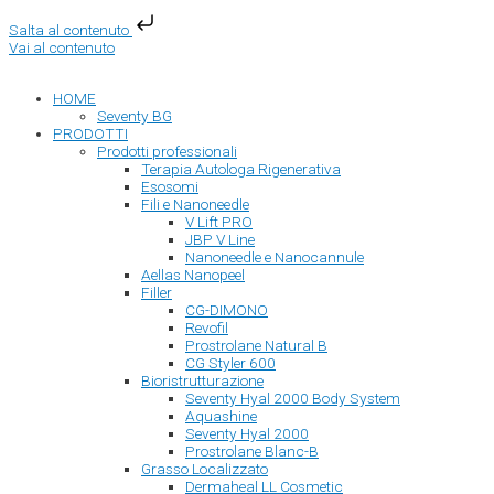
Salta al contenuto
Vai al contenuto
HOME
Seventy BG
PRODOTTI
Prodotti professionali
Terapia Autologa Rigenerativa
Esosomi
Fili e Nanoneedle
V Lift PRO
JBP V Line
Nanoneedle e Nanocannule
Aellas Nanopeel
Filler
CG-DIMONO
Revofil
Prostrolane Natural B
CG Styler 600
Bioristrutturazione
Seventy Hyal 2000 Body System
Aquashine
Seventy Hyal 2000
Prostrolane Blanc-B
Grasso Localizzato
Dermaheal LL Cosmetic