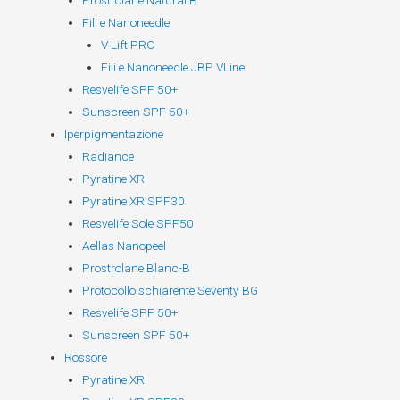
Prostrolane Natural B
Fili e Nanoneedle
V Lift PRO
Fili e Nanoneedle JBP VLine
Resvelife SPF 50+
Sunscreen SPF 50+
Iperpigmentazione
Radiance
Pyratine XR
Pyratine XR SPF30
Resvelife Sole SPF50
Aellas Nanopeel
Prostrolane Blanc-B
Protocollo schiarente Seventy BG
Resvelife SPF 50+
Sunscreen SPF 50+
Rossore
Pyratine XR