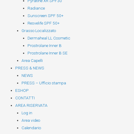
Pyratine XR SPF30
Radiance
Sunscreen SPF 50+
Resvelife SPF 50+
Grasso Localizzato
Dermaheal LL Cosmetic
Prostrolane Inner B
Prostrolane Inner B SE
Area Capelli
PRESS & NEWS
NEWS
PRESS – Ufficio stampa
ESHOP
CONTATTI
AREA RISERVATA
Log in
Area video
Calendario