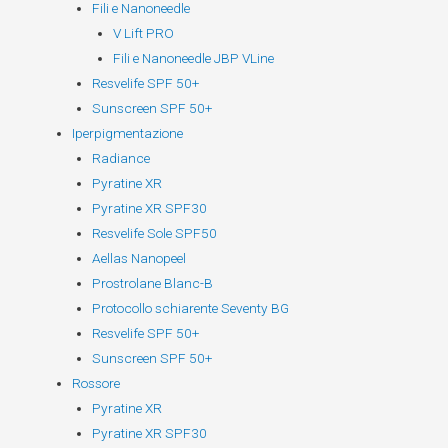
Fili e Nanoneedle
V Lift PRO
Fili e Nanoneedle JBP VLine
Resvelife SPF 50+
Sunscreen SPF 50+
Iperpigmentazione
Radiance
Pyratine XR
Pyratine XR SPF30
Resvelife Sole SPF50
Aellas Nanopeel
Prostrolane Blanc-B
Protocollo schiarente Seventy BG
Resvelife SPF 50+
Sunscreen SPF 50+
Rossore
Pyratine XR
Pyratine XR SPF30