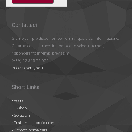
Contattaci
Siamo sempre disponibili per fornirvi qualsiasi informazione.
Chiamateci al numero indicato o scriveteci un'email,
risponderemo in tempi brevissimi.
(+39) 02 365 72 070
info@seventybg.it
Short Links
• Home
• E-Shop
• Soluzioni
• Trattamenti professionali
• Prodotti home care