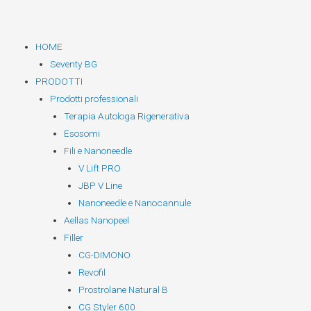
Vai
contenuto
al
contenuto
HOME
Seventy BG
PRODOTTI
Prodotti professionali
Terapia Autologa Rigenerativa
Esosomi
Fili e Nanoneedle
V Lift PRO
JBP V Line
Nanoneedle e Nanocannule
Aellas Nanopeel
Filler
CG-DIMONO
Revofil
Prostrolane Natural B
CG Styler 600