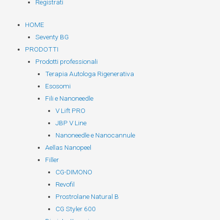
Registrati
HOME
Seventy BG
PRODOTTI
Prodotti professionali
Terapia Autologa Rigenerativa
Esosomi
Fili e Nanoneedle
V Lift PRO
JBP V Line
Nanoneedle e Nanocannule
Aellas Nanopeel
Filler
CG-DIMONO
Revofil
Prostrolane Natural B
CG Styler 600