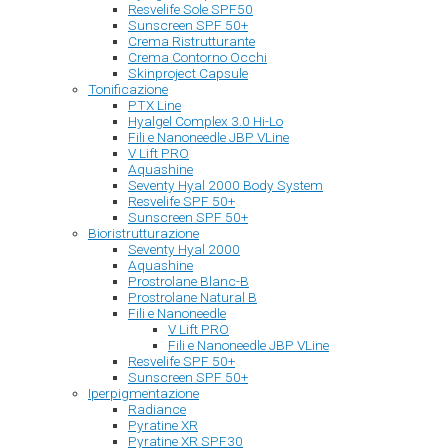
Resvelife Sole SPF50
Sunscreen SPF 50+
Crema Ristrutturante
Crema Contorno Occhi
Skinproject Capsule
Tonificazione
PTX Line
Hyalgel Complex 3.0 Hi-Lo
Fili e Nanoneedle JBP VLine
V Lift PRO
Aquashine
Seventy Hyal 2000 Body System
Resvelife SPF 50+
Sunscreen SPF 50+
Bioristrutturazione
Seventy Hyal 2000
Aquashine
Prostrolane Blanc-B
Prostrolane Natural B
Fili e Nanoneedle
V Lift PRO
Fili e Nanoneedle JBP VLine
Resvelife SPF 50+
Sunscreen SPF 50+
Iperpigmentazione
Radiance
Pyratine XR
Pyratine XR SPF30