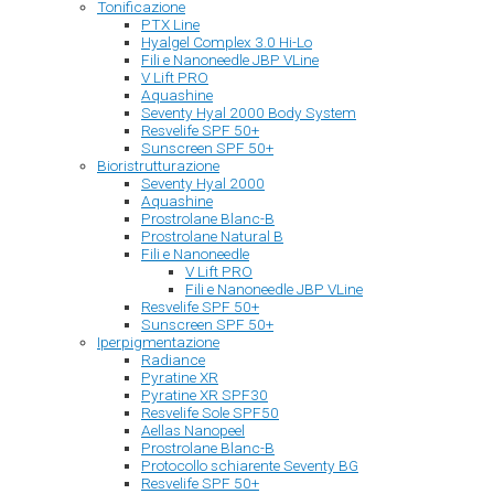
Tonificazione
PTX Line
Hyalgel Complex 3.0 Hi-Lo
Fili e Nanoneedle JBP VLine
V Lift PRO
Aquashine
Seventy Hyal 2000 Body System
Resvelife SPF 50+
Sunscreen SPF 50+
Bioristrutturazione
Seventy Hyal 2000
Aquashine
Prostrolane Blanc-B
Prostrolane Natural B
Fili e Nanoneedle
V Lift PRO
Fili e Nanoneedle JBP VLine
Resvelife SPF 50+
Sunscreen SPF 50+
Iperpigmentazione
Radiance
Pyratine XR
Pyratine XR SPF30
Resvelife Sole SPF50
Aellas Nanopeel
Prostrolane Blanc-B
Protocollo schiarente Seventy BG
Resvelife SPF 50+