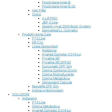
Prostrolane Inner B
Prostrolane Inner B SE
Hair Filler
Corpo
V Lift PRO
JBP V Line
Seventy Hyal 2000 Body System
Dermaheal LL Cosmetic
Prodotti Home Care
PTX Line
DR CYJ
Linea Skinproject
Radiance
Hyalgel Complex 3.0 Hi-Lo
Pyratine XR
Pyratine XR SPF30
Sunscreen SPF 50+
Crema Contorno Occhi
Crema Ristrutturante
Crema Metabolica
Skinproject Capsule
Resvelife SPF 50+
Aginax e Normogam
SOLUZIONI
Antiaging
PTX Line
Crema Metabolica
Hyalgel Complex 3.0 Hi-Lo