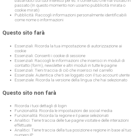
basandoci sui tuoi interessi per es. il contenuto che hai visitato in
passato (In questo momento non usiamo pubblicità mirata o
cookie mirati)
Pubblicità: Raccogli informazioni personalmente identificabili
come nome o informazioni
Questo sito farà
Essenziali: Ricorda la tua impostazione di autorizzazione ai
cookie
Essenziali: Consenti i cookie di sessione
Essenziali: Raccogli le informazioni che inserisci in moduli di
contatto (form), newsletter e altri moduli in tutte le pagine
Essenziali: Tieni traccia di ciò che inserisci nel carrello
Essenziale: Autentica che ti sei loggato con il tuo account utente
Essenziale: Ricorda la versione della lingua che hai selezionato
Questo sito non farà
Ricorda i tuoi dettagli di login
Funzionalità: Ricorda le impostazioni dei social media
Funzionalità: Ricorda la regione e il paese selezionati
Analitici: Tiene traccia delle tue pagine visitate e delle interazioni
effettuate
Analitici: Tiene traccia della tua posizione e regione in base al tuo
numero IP