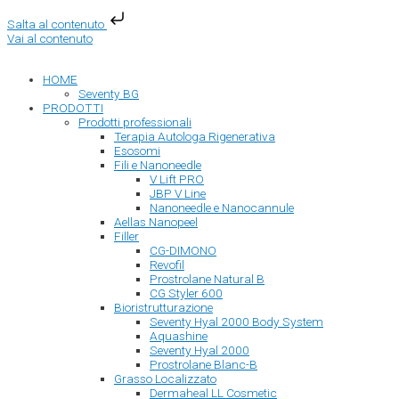
Salta al contenuto
Vai al contenuto
HOME
Seventy BG
PRODOTTI
Prodotti professionali
Terapia Autologa Rigenerativa
Esosomi
Fili e Nanoneedle
V Lift PRO
JBP V Line
Nanoneedle e Nanocannule
Aellas Nanopeel
Filler
CG-DIMONO
Revofil
Prostrolane Natural B
CG Styler 600
Bioristrutturazione
Seventy Hyal 2000 Body System
Aquashine
Seventy Hyal 2000
Prostrolane Blanc-B
Grasso Localizzato
Dermaheal LL Cosmetic