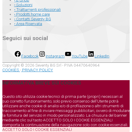
• E-Shop
• Soluzioni
• Trattamenti professionali
• Prodotti home care
• Contatti Seventy BG
• Area Riservata
Seguici sui social
Facebook
Instagram
YouTube
LinkedIn
Copyright © 2026 Seventy BG Srl - P.IVA 04470640964
COOKIES
-
PRIVACY POLICY
INFORMATIVA BREVE SUI COOKIES
Questo sito utilizza cookie tecnici di prima parte (propri) necessari al
suo corretto funzionamento; solo previo consenso dell’Utente potrà
utilizzare anche cookie di analisi e/o di profilazione o altri strumenti di
tracciamento al fine di inviare messaggi pubblicitari, ovvero di modulare
la fornitura del servizio in modo personalizzato. La chiusura del banner
mediante clic sul tasto ACCETTO SOLO I COOKIE ESSENZIALI
comporta la continuazione della navigazione solo con cookie essenziali.
ACCETTO SOLO I COOKIE ESSENZIALI