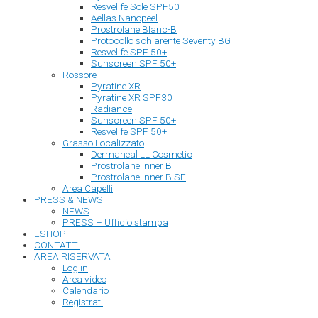
Resvelife Sole SPF50
Aellas Nanopeel
Prostrolane Blanc-B
Protocollo schiarente Seventy BG
Resvelife SPF 50+
Sunscreen SPF 50+
Rossore
Pyratine XR
Pyratine XR SPF30
Radiance
Sunscreen SPF 50+
Resvelife SPF 50+
Grasso Localizzato
Dermaheal LL Cosmetic
Prostrolane Inner B
Prostrolane Inner B SE
Area Capelli
PRESS & NEWS
NEWS
PRESS – Ufficio stampa
ESHOP
CONTATTI
AREA RISERVATA
Log in
Area video
Calendario
Registrati