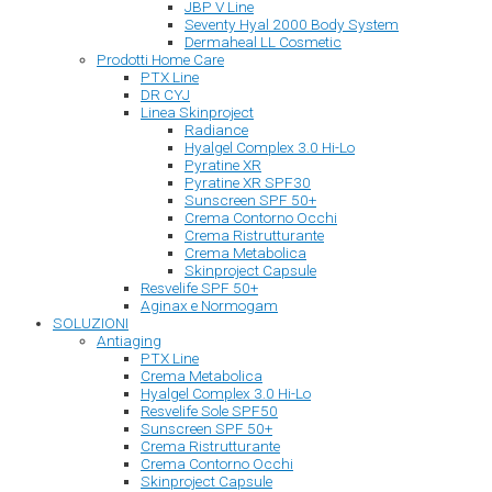
JBP V Line
Seventy Hyal 2000 Body System
Dermaheal LL Cosmetic
Prodotti Home Care
PTX Line
DR CYJ
Linea Skinproject
Radiance
Hyalgel Complex 3.0 Hi-Lo
Pyratine XR
Pyratine XR SPF30
Sunscreen SPF 50+
Crema Contorno Occhi
Crema Ristrutturante
Crema Metabolica
Skinproject Capsule
Resvelife SPF 50+
Aginax e Normogam
SOLUZIONI
Antiaging
PTX Line
Crema Metabolica
Hyalgel Complex 3.0 Hi-Lo
Resvelife Sole SPF50
Sunscreen SPF 50+
Crema Ristrutturante
Crema Contorno Occhi
Skinproject Capsule