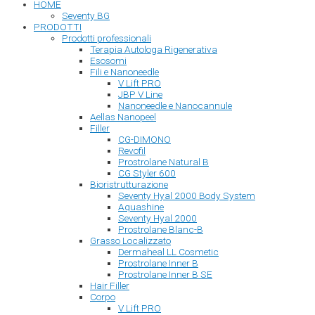
HOME
Seventy BG
PRODOTTI
Prodotti professionali
Terapia Autologa Rigenerativa
Esosomi
Fili e Nanoneedle
V Lift PRO
JBP V Line
Nanoneedle e Nanocannule
Aellas Nanopeel
Filler
CG-DIMONO
Revofil
Prostrolane Natural B
CG Styler 600
Bioristrutturazione
Seventy Hyal 2000 Body System
Aquashine
Seventy Hyal 2000
Prostrolane Blanc-B
Grasso Localizzato
Dermaheal LL Cosmetic
Prostrolane Inner B
Prostrolane Inner B SE
Hair Filler
Corpo
V Lift PRO