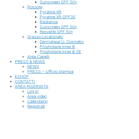
Sunscreen SPF 50+
Rossore
Pyratine XR
Pyratine XR SPF30
Radiance
Sunscreen SPF 50+
Resvelife SPF 50+
Grasso Localizzato
Dermaheal LL Cosmetic
Prostrolane Inner B
Prostrolane Inner B SE
Area Capelli
PRESS & NEWS
NEWS
PRESS – Ufficio stampa
ESHOP
CONTATTI
AREA RISERVATA
Log in
Area video
Calendario
Registrati