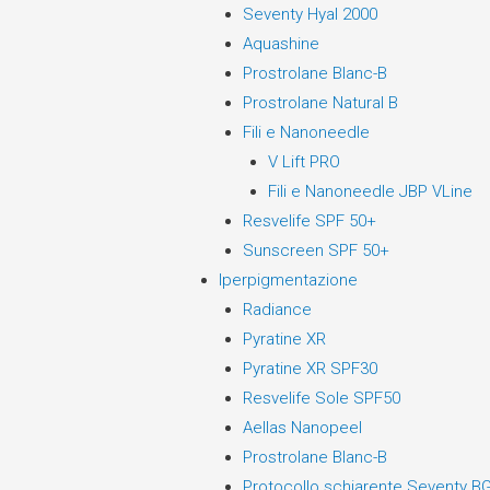
Seventy Hyal 2000
Aquashine
Prostrolane Blanc-B
Prostrolane Natural B
Fili e Nanoneedle
V Lift PRO
Fili e Nanoneedle JBP VLine
Resvelife SPF 50+
Sunscreen SPF 50+
Iperpigmentazione
Radiance
Pyratine XR
Pyratine XR SPF30
Resvelife Sole SPF50
Aellas Nanopeel
Prostrolane Blanc-B
Protocollo schiarente Seventy B