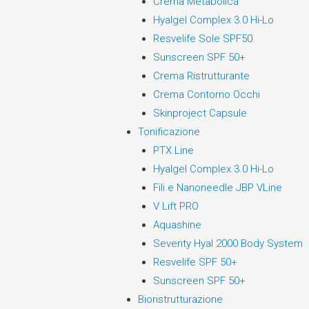
Crema Metabolica
Hyalgel Complex 3.0 Hi-Lo
Resvelife Sole SPF50
Sunscreen SPF 50+
Crema Ristrutturante
Crema Contorno Occhi
Skinproject Capsule
Tonificazione
PTX Line
Hyalgel Complex 3.0 Hi-Lo
Fili e Nanoneedle JBP VLine
V Lift PRO
Aquashine
Seventy Hyal 2000 Body System
Resvelife SPF 50+
Sunscreen SPF 50+
Bioristrutturazione