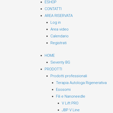
ESHOP
CONTATTI
AREA RISERVATA
Log in
Area video
Calendario
Registrati
HOME
Seventy BG
PRODOTTI
Prodotti professionali
Terapia Autologa Rigenerativa
Esosomi
Fili e Nanoneedle
V Lift PRO
JBP V Line