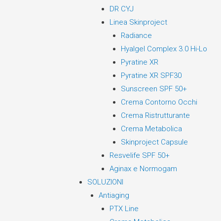
DR CYJ
Linea Skinproject
Radiance
Hyalgel Complex 3.0 Hi-Lo
Pyratine XR
Pyratine XR SPF30
Sunscreen SPF 50+
Crema Contorno Occhi
Crema Ristrutturante
Crema Metabolica
Skinproject Capsule
Resvelife SPF 50+
Aginax e Normogam
SOLUZIONI
Antiaging
PTX Line