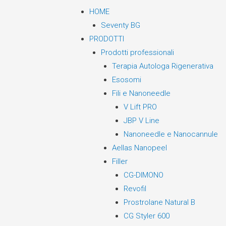
HOME
Seventy BG
PRODOTTI
Prodotti professionali
Terapia Autologa Rigenerativa
Esosomi
Fili e Nanoneedle
V Lift PRO
JBP V Line
Nanoneedle e Nanocannule
Aellas Nanopeel
Filler
CG-DIMONO
Revofil
Prostrolane Natural B
CG Styler 600