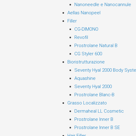
Nanoneedle e Nanocannule
Aellas Nanopeel
Filler
CG-DIMONO
Revofil
Prostrolane Natural B
CG Styler 600
Bioristrutturazione
Seventy Hyal 2000 Body Syst
Aquashine
Seventy Hyal 2000
Prostrolane Blanc-B
Grasso Localizzato
Dermaheal LL Cosmetic
Prostrolane Inner B
Prostrolane Inner B SE
Hair Filler