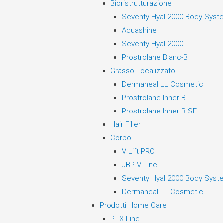
Bioristrutturazione
Seventy Hyal 2000 Body Syst
Aquashine
Seventy Hyal 2000
Prostrolane Blanc-B
Grasso Localizzato
Dermaheal LL Cosmetic
Prostrolane Inner B
Prostrolane Inner B SE
Hair Filler
Corpo
V Lift PRO
JBP V Line
Seventy Hyal 2000 Body Syst
Dermaheal LL Cosmetic
Prodotti Home Care
PTX Line