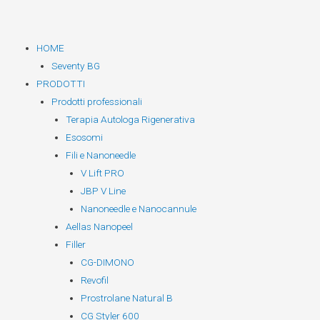
Vai
contenuto
al
contenuto
HOME
Seventy BG
PRODOTTI
Prodotti professionali
Terapia Autologa Rigenerativa
Esosomi
Fili e Nanoneedle
V Lift PRO
JBP V Line
Nanoneedle e Nanocannule
Aellas Nanopeel
Filler
CG-DIMONO
Revofil
Prostrolane Natural B
CG Styler 600