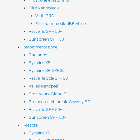
Prostrolane Natural B
Fili e Nanoneedle
V Lift PRO
Fili e Nanoneedle JBP VLine
Resvelife SPF 50+
Sunscreen SPF 50+
Iperpigmentazione
Radiance
Pyratine XR
Pyratine XR SPF30
Resvelife Sole SPF50
Aellas Nanopeel
Prostrolane Blanc-B
Protocollo schiarente Seventy BG
Resvelife SPF 50+
Sunscreen SPF 50+
Rossore
Pyratine XR