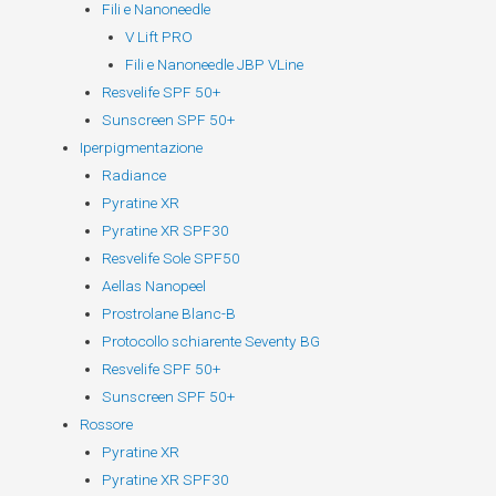
Fili e Nanoneedle
V Lift PRO
Fili e Nanoneedle JBP VLine
Resvelife SPF 50+
Sunscreen SPF 50+
Iperpigmentazione
Radiance
Pyratine XR
Pyratine XR SPF30
Resvelife Sole SPF50
Aellas Nanopeel
Prostrolane Blanc-B
Protocollo schiarente Seventy BG
Resvelife SPF 50+
Sunscreen SPF 50+
Rossore
Pyratine XR
Pyratine XR SPF30