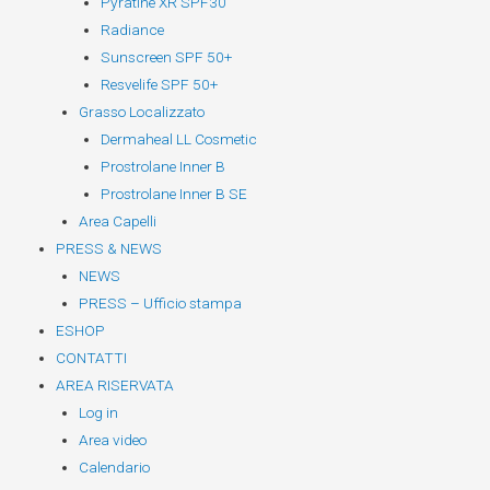
Pyratine XR SPF30
Radiance
Sunscreen SPF 50+
Resvelife SPF 50+
Grasso Localizzato
Dermaheal LL Cosmetic
Prostrolane Inner B
Prostrolane Inner B SE
Area Capelli
PRESS & NEWS
NEWS
PRESS – Ufficio stampa
ESHOP
CONTATTI
AREA RISERVATA
Log in
Area video
Calendario