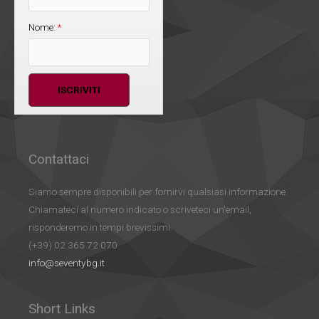
Nome:
*
Contattaci
Siamo sempre disponibili per fornirvi qualsiasi informazione.
Chiamateci al numero indicato o scriveteci un'email,
risponderemo in tempi brevissimi.
(+39) 02 365 72 070
info@seventybg.it
Short Links