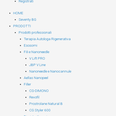
Registrati
HOME
Seventy BG
PRODOTTI
Prodotti professionali
Terapia Autologa Rigenerativa
Esosomi
Fili e Nanoneedle
V Lift PRO
JBP V Line
Nanoneedle e Nanocannule
Aellas Nanopeel
Filler
CG-DIMONO
Revofil
Prostrolane Natural B
CG Styler 600